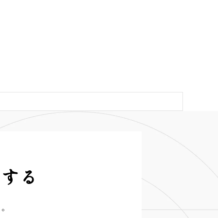
トする
い。